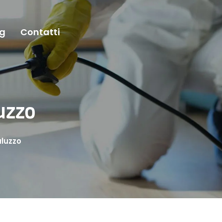
og
Contatti
uzzo
aluzzo