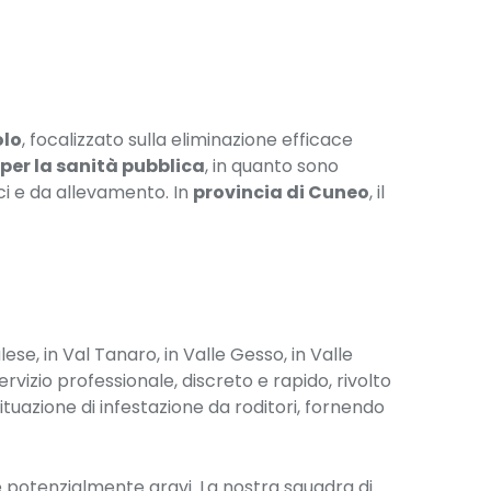
olo
, focalizzato sulla eliminazione efficace
 per la sanità pubblica
, in quanto sono
ici e da allevamento. In
provincia di Cuneo
, il
lese, in Val Tanaro, in Valle Gesso, in Valle
ervizio professionale, discreto e rapido, rivolto
situazione di infestazione da roditori, fornendo
ie potenzialmente gravi. La nostra squadra di