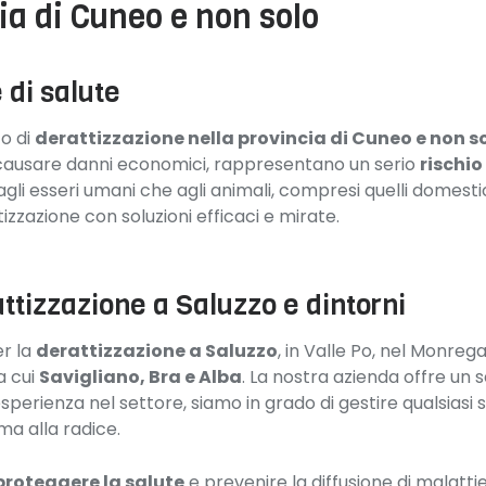
ia di Cuneo e non solo
 di salute
to di
derattizzazione nella provincia di Cuneo e non s
 a causare danni economici, rappresentano un serio
rischio
 agli esseri umani che agli animali, compresi quelli domest
zzazione con soluzioni efficaci e mirate.
attizzazione a Saluzzo e dintorni
er la
derattizzazione a Saluzzo
, in Valle Po, nel Monrega
ra cui
Savigliano, Bra e Alba
. La nostra azienda offre un s
esperienza nel settore, siamo in grado di gestire qualsiasi 
ma alla radice.
 proteggere la salute
e prevenire la diffusione di malatt