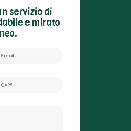
n servizio di
dabile e mirato
uneo.